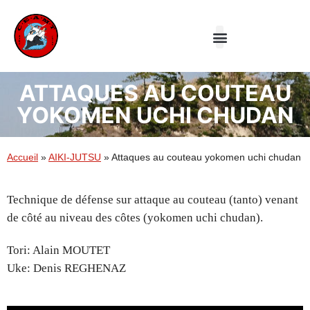
Le Club
Aiki-jutsu
Taiji Quan
ATTAQUES AU COUTEAU
YOKOMEN UCHI CHUDAN
Accueil
»
AIKI-JUTSU
»
Attaques au couteau yokomen uchi chudan
Technique de défense sur attaque au couteau (tanto) venant
de côté au niveau des côtes (yokomen uchi chudan).
Tori: Alain MOUTET
Uke: Denis REGHENAZ