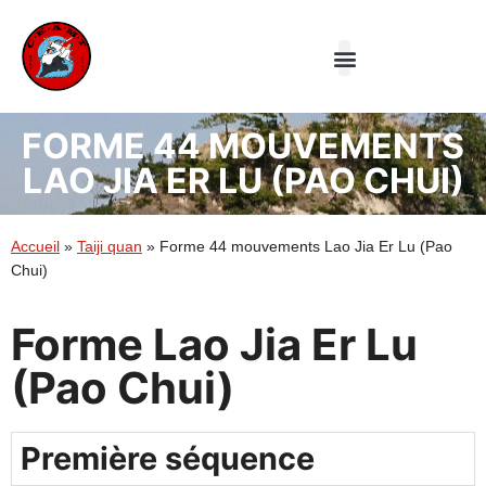
Le Club
Aiki-jutsu
Taiji Quan
FORME 44 MOUVEMENTS
LAO JIA ER LU (PAO CHUI)
Accueil
»
Taiji quan
»
Forme 44 mouvements Lao Jia Er Lu (Pao
Chui)
Forme Lao Jia Er Lu
(Pao Chui)
Première séquence