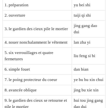
1. préparation
yu bei shi
2. ouverture
taiji qi shi
jing gang dao
3. le gardien des cieux pile le mortier
dui
4. nouer nonchalamment le vêtement
lan zha yi
5. six verrouillages et quatre
liu feng si bi
fermetures
6. simple fouet
dan bian
7. le poing protecteur du coeur
ye bu hu xin chui
8. avancée oblique
jing bu xie xin
9. le gardien des cieux se retourne et
hui tou jing gang
pile le mortier
dao dui