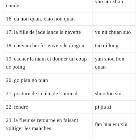
yao lan zhou
coude
16. da hon quan, xiao hon quan
17. la fille de jade lance la navette
yu nü chuan suo
18. chevaucher à l’envers le dragon
tao qi long
19. cacher la main et donner un coup
yan shou hon
de poing
quan
20. go pian go pian
21. posture de la tête de l’animal
shuo tou shi
22. fendre
pi jia zi
23. la fleur se retourne en faisant
fan hua wu xiu
voltiger les manches