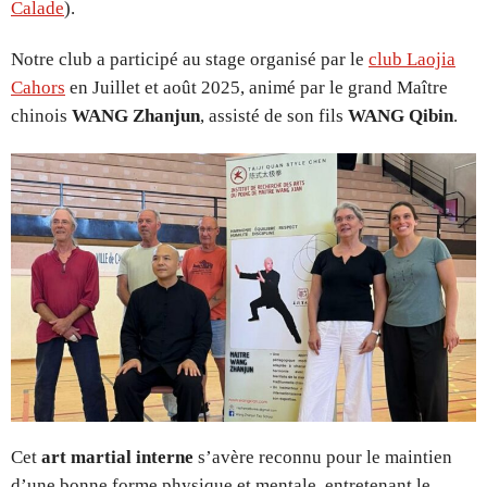
Calade
).
Notre club a participé au stage organisé par le
club Laojia
Cahors
en Juillet et août 2025, animé par le grand Maître
chinois
WANG Zhanjun
, assisté de son fils
WANG Qibin
.
Cet
art martial
interne
s’avère reconnu pour le maintien
d’une bonne forme physique et mentale, entretenant le