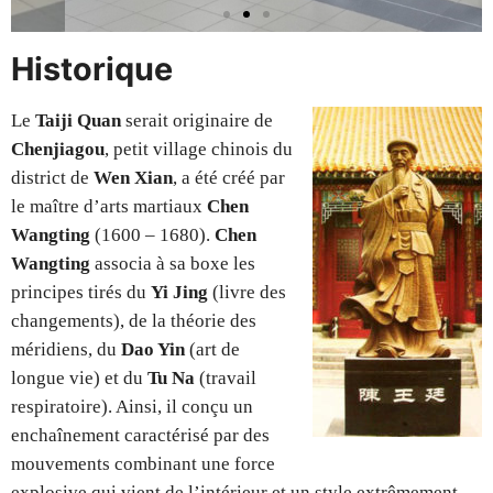
Historique
Le
Taiji Quan
serait originaire de
Simple fouet / dan bian /
单鞭
Chenjiagou
, petit village chinois du
district de
Wen Xian
, a été créé par
le maître d’arts martiaux
Chen
Ce mouvement exprime la fermeture au sein
d'une technique en ouverture, et l'ouverture
Wangting
(1600 – 1680).
Chen
potentielle contenue dans une fermeture ...
Wangting
associa à sa boxe les
principes tirés du
Yi Jing
(livre des
changements), de la théorie des
méridiens, du
Dao Yin
(art de
longue vie) et du
Tu Na
(travail
respiratoire). Ainsi, il conçu un
enchaînement caractérisé par des
mouvements combinant une force
explosive qui vient de l’intérieur et un style extrêmement