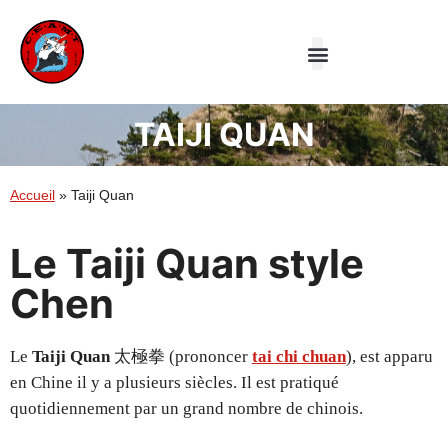
Le Club
Aiki-jutsu
Taiji Quan
TAIJI QUAN
Accueil
»
Taiji Quan
Le Taiji Quan style
Chen
Le
Taiji Quan
太極拳 (prononcer
tai chi chuan
), est apparu
en Chine il y a plusieurs siècles. Il est pratiqué
quotidiennement par un grand nombre de chinois.