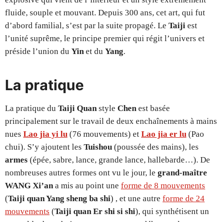
fluide, souple et mouvant. Depuis 300 ans, cet art, qui fut
d’abord familial, s’est par la suite propagé. Le
Taiji
est
l’unité suprême, le principe premier qui régit l’univers et
préside l’union du
Yin
et du
Yang
.
La pratique
La pratique du
Taiji Quan
style
Chen
est basée
principalement sur le travail de deux enchaînements à mains
nues
Lao jia yi lu
(76 mouvements) et
Lao jia er lu
(Pao
chui). S’y ajoutent les
Tuishou
(poussée des mains), les
armes
(épée, sabre, lance, grande lance, hallebarde…). De
nombreuses autres formes ont vu le jour, le
grand-maître
WANG Xi’an
a mis au point une
forme de 8 mouvements
(
Taiji quan Yang sheng ba shi
) , et une autre
forme de 24
mouvements
(
Taiji quan Er shi si shi
), qui synthétisent un