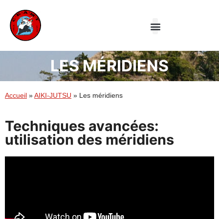
Le Club
Aiki-jutsu
Taiji Quan
LES MÉRIDIENS
Accueil
»
AIKI-JUTSU
»
Les méridiens
Techniques avancées:
utilisation des méridiens