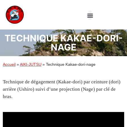
Le Club
Aiki-jutsu
Taiji Quan
TECHNIQUE KAKAE-DORI-
NAGE
Accueil
»
AIKI-JUTSU
»
Technique Kakae-dori-nage
Technique de dégagement (Kakae-dori) par ceinture (dori)
arrière (Ushiro) suivi d’une projection (Nage) par clé de
bras.