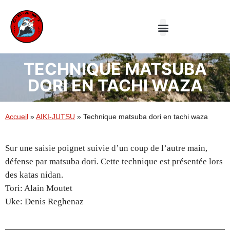
Le Club
Aiki-jutsu
Taiji Quan
TECHNIQUE MATSUBA
DORI EN TACHI WAZA
Accueil
»
AIKI-JUTSU
»
Technique matsuba dori en tachi waza
Sur une saisie poignet suivie d’un coup de l’autre main,
défense par matsuba dori. Cette technique est présentée lors
des katas nidan.
Tori: Alain Moutet
Uke: Denis Reghenaz