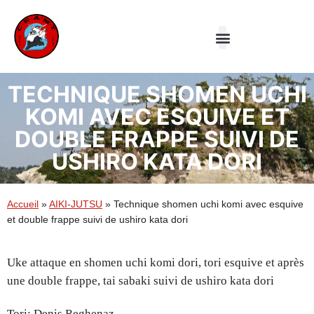
Le Club
Aiki-jutsu
Taiji Quan
TECHNIQUE SHOMEN UCHI
KOMI AVEC ESQUIVE ET
DOUBLE FRAPPE SUIVI DE
USHIRO KATA DORI
Accueil
»
AIKI-JUTSU
»
Technique shomen uchi komi avec esquive
et double frappe suivi de ushiro kata dori
Uke attaque en shomen uchi komi dori, tori esquive et après
une double frappe, tai sabaki suivi de ushiro kata dori
Tori: Denis Reghenaz