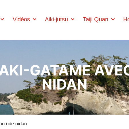
Vidéos
Aiki-jutsu
Taiji Quan
Ho
KI-GATAME AVEC
NIDAN
ion ude nidan