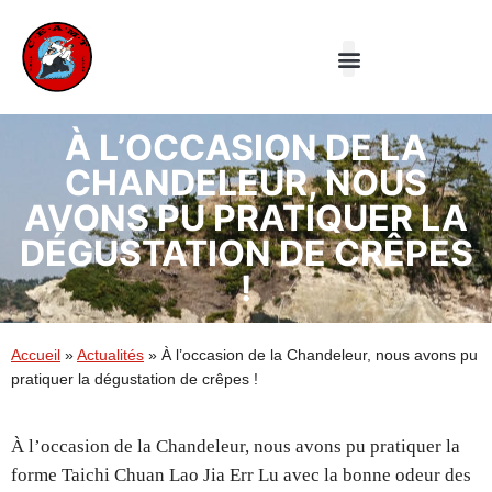
Le Club
Aiki-jutsu
Taiji Quan
À L’OCCASION DE LA
CHANDELEUR, NOUS
AVONS PU PRATIQUER LA
DÉGUSTATION DE CRÊPES
!
Accueil
»
Actualités
»
À l’occasion de la Chandeleur, nous avons pu
pratiquer la dégustation de crêpes !
À l’occasion de la Chandeleur, nous avons pu pratiquer la
forme Taichi Chuan Lao Jia Err Lu avec la bonne odeur des