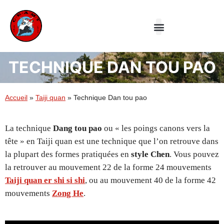
Le Club
Aiki-jutsu
Taiji Quan
TECHNIQUE DAN TOU PAO
Accueil
»
Taiji quan
»
Technique Dan tou pao
La technique
Dang tou pao
ou « les poings canons vers la
tête » en Taiji quan est une technique que l’on retrouve dans
la plupart des formes pratiquées en
style Chen
. Vous pouvez
la retrouver au mouvement 22 de la forme 24 mouvements
Taiji quan er shi si shi
, ou au mouvement 40 de la forme 42
mouvements
Zong He
.