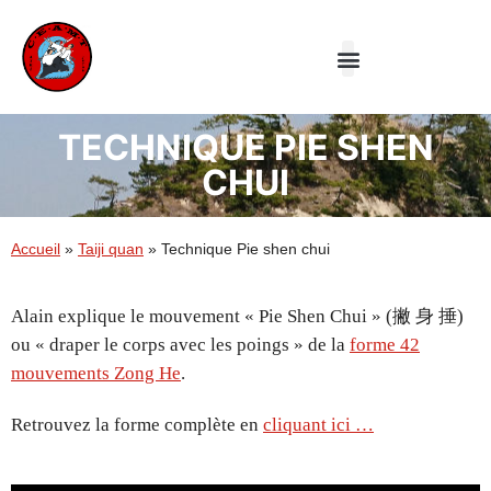
Le Club
Aiki-jutsu
Taiji Quan
TECHNIQUE PIE SHEN
CHUI
Accueil
»
Taiji quan
»
Technique Pie shen chui
Alain explique le mouvement « Pie Shen Chui » (撇 身 捶)
ou « draper le corps avec les poings » de la
forme 42
mouvements Zong He
.
Retrouvez la forme complète en
cliquant ici …